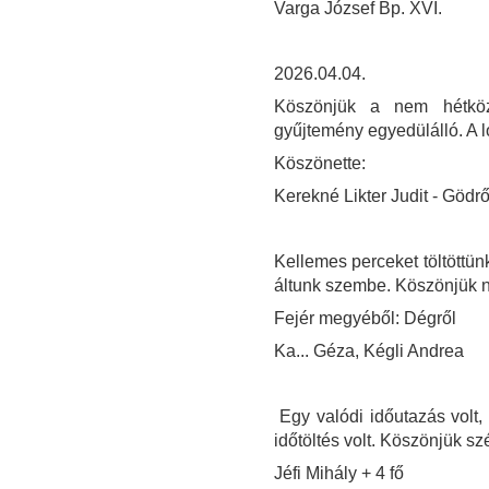
Varga József Bp. XVI.
2026.04.04.
Köszönjük a nem hétközn
gyűjtemény egyedülálló. A l
Köszönette:
Kerekné Likter Judit - Gödrő
Kellemes perceket töltött
áltunk szembe. Köszönjük ne
Fejér megyéből: Dégről
Ka... Géza, Kégli Andrea
Egy valódi időutazás volt,
időtöltés volt. Köszönjük sz
Jéfi Mihály + 4 fő