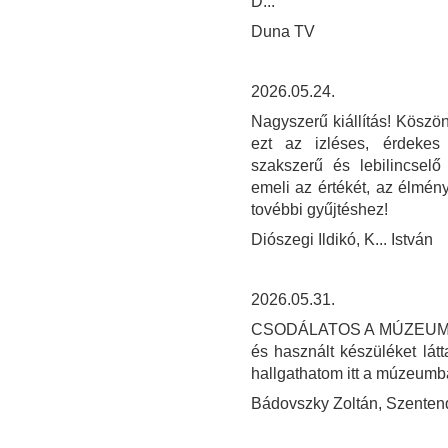
D...
Duna TV
2026.05.24.
Nagyszerű kiállítás! Köszön
ezt az izléses, érdekes
szakszerű és lebilincselő
emeli az értékét, az élmény
tovébbi gyűjtéshez!
Diószegi Ildikó, K... István
2026.05.31.
CSODÁLATOS A MÚZEUM! SO
és használt készüléket látt
hallgathatom itt a múzeum
Bádovszky Zoltán, Szenten