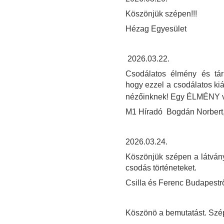
Köszönjük szépen!!!
Hézag Egyesület
2026.03.22.
Csodálatos élmény és tárl
hogy ezzel a csodálatos kiá
nézőinknek! Egy ÉLMÉNY v
M1 Híradó Bogdán Norbert, 
2026.03.24.
Köszönjük szépen a látvány
csodás történeteket.
Csilla és Ferenc Budapestrő
Köszönö a bemutatást. Szép