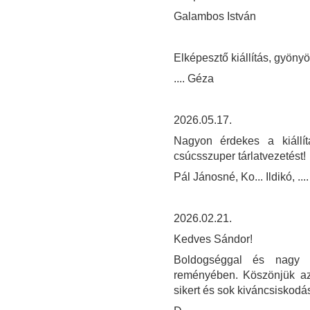
Galambos István
Elképesztő kiállítás, gyöny
.... Géza
2026.05.17.
Nagyon érdekes a kiállí
csúcsszuper tárlatvezetést!
Pál Jánosné, Ko... Ildikó, .... 
2026.02.21.
Kedves Sándor!
Boldogséggal és nagy sz
reményében. Köszönjük az i
sikert és sok kiváncsiskodá