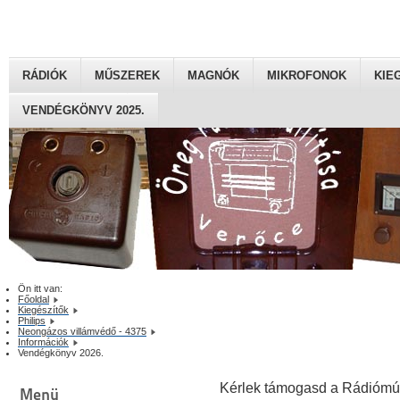
RÁDIÓK
MŰSZEREK
MAGNÓK
MIKROFONOK
KIE
VENDÉGKÖNYV 2025.
Ön itt van:
Főoldal
Kiegészítők
Philips
Neongázos villámvédő - 4375
Információk
Vendégkönyv 2026.
Kérlek támogasd a Rádiómú
Menü