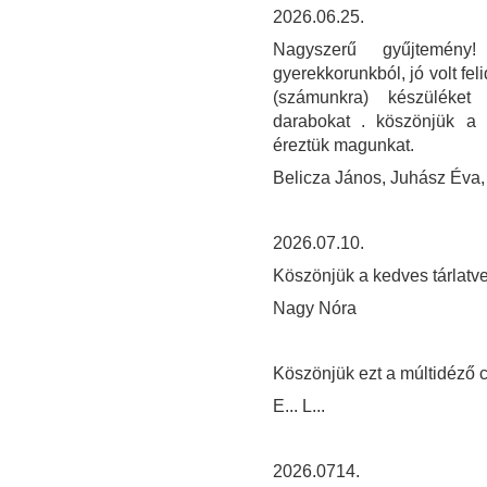
2026.06.25.
Nagyszerű gyűjtemény!
gyerekkorunkból, jó volt fel
(számunkra) készüléket 
darabokat . köszönjük a s
éreztük magunkat.
Belicza János, Juhász Éva,
2026.07.10.
Köszönjük a kedves tárlatve
Nagy Nóra
Köszönjük ezt a múltidéző c
E... L...
2026.0714.