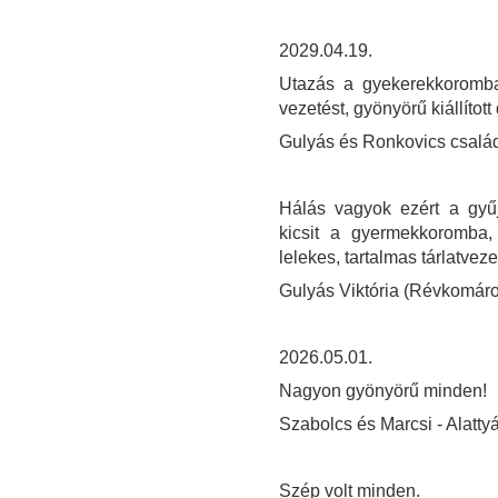
2029.04.19.
Utazás a gyekerekkoromba
vezetést, gyönyörű kiállíto
Gulyás és Ronkovics csalá
Hálás vagyok ezért a gyűj
kicsit a gyermekkoromba
lelekes, tartalmas tárlatveze
Gulyás Viktória (Révkomár
2026.05.01.
Nagyon gyönyörű minden!
Szabolcs és Marcsi - Alatty
Szép volt minden.