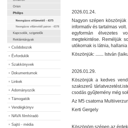
Orion
2026.01.24.
Philips
Nagyon szépen köszönjük a 
Neongázos villámvédő - 4375
informatív és tartalmas vol
Neongázos villámvédő patron - 4378
egyformán élvezetes v
Kapcsolók, szigetelők
megtekintése. Reméljük so
Reklámtárgyak
utókornak is látnia, hallania 
Csődobozok
Köszönjük: ....... István (la
Évfordulók
Szakkönyvek
2026.01.29.
Dokumentumok
Köszönjük a kedves vendé
Linkek
szakszerű tárlatvezetést.
Adományozók
csodás gyűjtemény még sok
Támogatók
Az M5 csatorna Multiiverzu
Vendégkönyv
Kerti Gergely
NAVA filmhíradó
Sajtó - média
Köszönöm szépen az érdeke