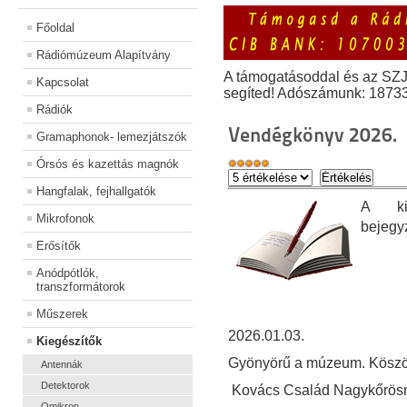
Főoldal
Rádiómúzeum Alapítvány
A támogatásoddal és az SZ
Kapcsolat
segíted! Adószámunk: 1873
Rádiók
Vendégkönyv 2026.
Gramaphonok- lemezjátszók
Órsós és kazettás magnók
Hangfalak, fejhallgatók
A kiá
Mikrofonok
bejegy
Erősítők
Anódpótlók,
transzformátorok
Műszerek
2026.01.03.
Kiegészítők
Gyönyörű a múzeum. Köszönj
Antennák
Detektorok
Kovács Család Nagykőrösről
Omikron