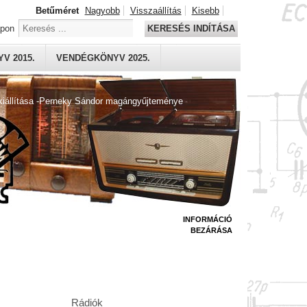
Betűméret
Nagyobb
Visszaállítás
Kisebb
apon
KERESÉS INDÍTÁSA
V 2015.
VENDÉGKÖNYV 2025.
kiállítása -Perneky Sándor magángyűjteménye
INFORMÁCIÓ
BEZÁRÁSA
Rádiók