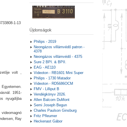
8733808-1-13
Újdonságok
Philips - 2019
Neongázos villámvédő patron -
4378
Neongázos villámvédő - 4375
Sure 2 BPI. & BPII.
EAG - AE110
etője volt ,
Videoton - RB1601 Mini Super
Philips - 1730 Matador
Videoton - RD5686OCM
 Egyetemen.
FMV - Lilliput B
ásnál. 1951-
Vendégkönyv 2026.
os nyugdíjba
Allen Balcom DuMont
Semi Joseph Begun
Charles Paulson Ginsburg
 videomagnó
Fritz Pfleumer
Andersen, Ray
Heckenast Gábor