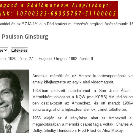
soddal és az SZJA 1%-al a Rádiómúzeum létezését segíted! Adószámunk: 1
s Paulson Ginsburg
co, 1920. július 27. – Eugene, Oregon, 1992. április 9.
Amerikai mérnök és az Ampex kutatócsoportjának vez
amely kifejlesztette az egyik első videomagnót.
1948-ban szerzett alapdiplomát a San Jose Állami
Mérnökként dolgozott a KQW (ma KCBS) AM rádióállom
ben csatlakozott az Ampexhez, és ott maradt 1986-
vonulásáig, ahol a fejlesztési alelnöki címet töltötte be.
1956 elején az ő irányítása alatt az Ampexnél a
megalkotásában a mérnöki csapat tagja voltak: Charles 
Dolby, Shelby Henderson, Fred Pfost és Alex Maxey.