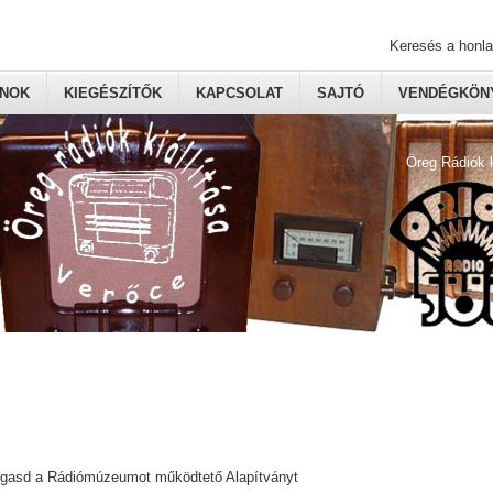
Keresés a honl
ONOK
KIEGÉSZÍTŐK
KAPCSOLAT
SAJTÓ
VENDÉGKÖNY
Öreg Rádiók 
ogasd a Rádiómúzeumot működtető Alapítványt