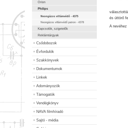
Orion
Philips
választott
Neongázos villámvédő - 4375
és úttörő f
Neongázos villámvédő patron - 4378
A nevéhez 
Kapcsolók, szigetelők
Reklámtárgyak
Csődobozok
Évfordulók
Szakkönyvek
Dokumentumok
Linkek
Adományozók
Támogatók
Vendégkönyv
NAVA filmhíradó
Sajtó - média