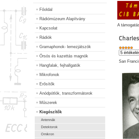
Főoldal
Rádiómúzeum Alapítvány
A támogatá
Kapcsolat
Charle
Rádiók
Gramaphonok- lemezjátszók
Órsós és kazettás magnók
San Francis
Hangfalak, fejhallgatók
Mikrofonok
Erősítők
Anódpótlók, transzformátorok
Műszerek
Kiegészítők
Antennák
Detektorok
Omikron