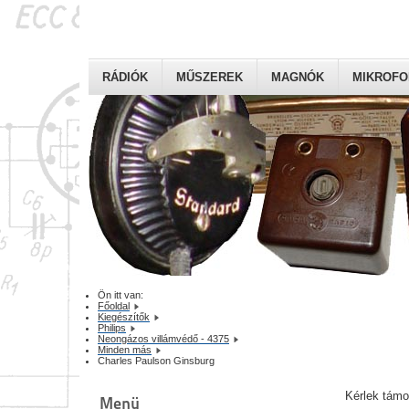
RÁDIÓK
MŰSZEREK
MAGNÓK
MIKROF
Ön itt van:
Főoldal
Kiegészítők
Philips
Neongázos villámvédő - 4375
Minden más
Charles Paulson Ginsburg
Kérlek tám
Menü