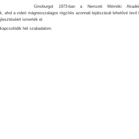
Ginsburgot 1973-ban a Nemzeti Mérnöki Akadém
ák, ahol a videó mágnesszalagos rögzítés azonnali lejátszását lehetővé tevő 
ejlesztéséért ismerték el.
kapcsolódik hét szabadalom.