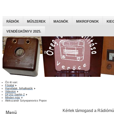
RÁDIÓK
MŰSZEREK
MAGNÓK
MIKROFONOK
KIE
VENDÉGKÖNYV 2025.
Ön itt van:
Főoldal
Hangfalak, fejhallgatók
Videoton
DF202 Saphir-2
Minden más
Alekszandr Sztyepanovics Popov
Kérlek támogasd a Rádiómú
Menü