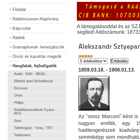
Főoldal
Rádiómúzeum Alapítvány
A támogatásoddal és az SZ
Kapcsolat
segíted! Adószámunk: 1873
Rádiók
Alekszandr Sztyepa
Gramaphonok- lemezjátszók
Órsós és kazettás magnók
Hangfalak, fejhallgatók
1859.03.16. - 1906.01.13.
Audio - EAG - BEAG
Elektris Ipari Szövetkezet
Ericsson
Orion
Philips
Rádiófelszerelések Gyára -
RFG
Az "orosz Marconi"-ként is
Sure
nagyon említik, egy 1
Telefongyár - Terta - TRT
haditengerészeti kiadvány
Telefunken
semmiképp sem mondható, h