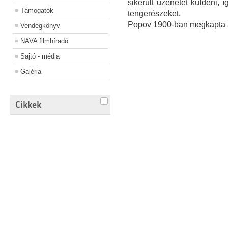
sikerült üzenetet küldeni, 
Támogatók
tengerészeket.
Popov 1900-ban megkapta a p
Vendégkönyv
NAVA filmhíradó
Sajtó - média
Galéria
Cikkek