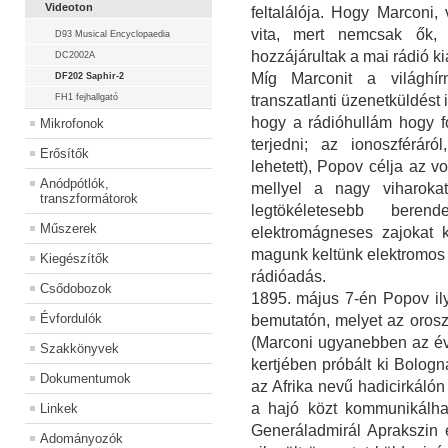
Videoton
feltalálója. Hogy Marconi,
vita, mert nemcsak ők,
D93 Musical Encyclopaedia
hozzájárultak a mai rádió k
DC2002A
Míg Marconit a világhír
DF202 Saphir-2
FH1 fejhallgató
transzatlanti üzenetküldést 
hogy a rádióhullám hogy f
Mikrofonok
terjedni; az ionoszféráró
Erősítők
lehetett), Popov célja az v
Anódpótlók,
mellyel a nagy viharokat
transzformátorok
legtökéletesebb beren
Műszerek
elektromágneses zajokat k
magunk keltünk elektromos k
Kiegészítők
rádióadás.
Csődobozok
1895. május 7-én Popov ily
Évfordulók
bemutatón, melyet az orosz f
(Marconi ugyanebben az évbe
Szakkönyvek
kertjében próbált ki Bolo
Dokumentumok
az Afrika nevű hadicirkálón 
a hajó közt kommunikálhat
Linkek
Generáladmirál Aprakszin e
Adományozók