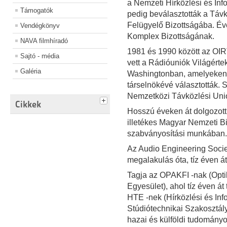
a Nemzeti Hírközlési és In
Támogatók
pedig beválasztották a Táv
Felügyelő Bizottságába. Éve
Vendégkönyv
Komplex Bizottságának.
NAVA filmhíradó
1981 és 1990 között az OIR
Sajtó - média
vett a Rádióuniók Világérte
Galéria
Washingtonban, amelyeken a
társelnökévé választották. 
Nemzetközi Távközlési Unió 
Cikkek
Hosszú éveken át dolgozot
illetékes Magyar Nemzeti Bi
szabványosítási munkában.
Az Audio Engineering Soci
megalakulás óta, tíz éven át
Tagja az OPAKFI -nak (Optik
Egyesület), ahol tíz éven át 
HTE -nek (Hírközlési és Info
Stúdiótechnikai Szakosztály 
hazai és külföldi tudomány