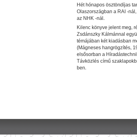
Hét hónapos ösztöndíjas ta
Olaszországban a RAI -nál
az NHK -nál.
Kilenc könyve jelent meg, r
Zsdánszky Kálmánnal együtt
témájában két kiadásban m
(Mágneses hangrögzítés, 19
elsősorban a Híradástechni
Távközlés című szaklapokba
ben.