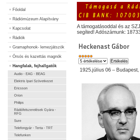
Főoldal
Rádiómúzeum Alapítvány
A támogatásoddal és az SZ
Kapcsolat
segíted! Adószámunk: 1873
Rádiók
Heckenast Gábor
Gramaphonok- lemezjátszók
Órsós és kazettás magnók
Hangfalak, fejhallgatók
1925.július 06 – Budapest,
Audio - EAG - BEAG
Elektris Ipari Szövetkezet
Ericsson
Orion
Philips
Rádiófelszerelések Gyára -
RFG
Sure
Telefongyár - Terta - TRT
Telefunken