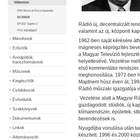
Videoton
D93 Musical Encyclopaedia
DC2002A
Rádió új, decentralizált re
DF202 Saphir-2
valamint az új, központi ka
FH1 fejhallgató
Mikrofonok
1962-ben saját kérésére áth
mágneses képrögzítés bevez
Erősítők
a Magyar Televízió fejleszté
Anódpótlók,
helyettesévé. Vezetése melle
transzformátorok
első kommentátor rendszer,
Műszerek
meghonosítása. 1972-ben hí
Kiegészítők
Majdnem húsz éven át, 1992
Rádió műszaki igazgatója vo
Csődobozok
Vezetése alatt a Magyar Rá
Évfordulók
gazdagodott: stúdiók, új kap
Szakkönyvek
klímarendszer, épületek, stb
Dokumentumok
berendezések is.
Linkek
Nyugdíjba vonulása után t
készített. 1996 és 2000 közö
Adományozók