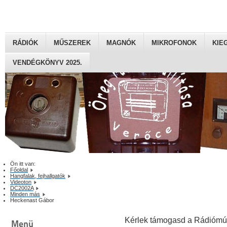
RÁDIÓK
MŰSZEREK
MAGNÓK
MIKROFONOK
KIE
VENDÉGKÖNYV 2025.
Ön itt van:
Főoldal
Hangfalak, fejhallgatók
Videoton
DC2002A
Minden más
Heckenast Gábor
Kérlek támogasd a Rádiómú
Menü