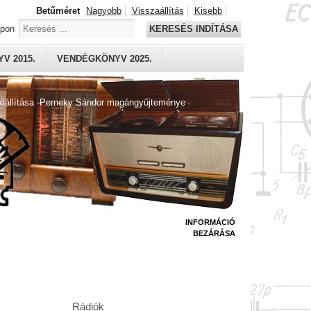
Betűméret
Nagyobb
Visszaállítás
Kisebb
apon
KERESÉS INDÍTÁSA
V 2015.
VENDÉGKÖNYV 2025.
kiállítása -Perneky Sándor magángyűjteménye
INFORMÁCIÓ
BEZÁRÁSA
Rádiók