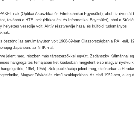
AKFI -nak (Optikai Akusztikai és Filmtechnikai Egyesület), ahol tíz éven át t
tot, továbbá a HTE -nek (Hírközlési és Informatikai Egyesület), ahol a Stúdió
 helyettes vezetője volt. Aktív résztvevője hazai és külföldi tudományos
áknak.
s ösztöndíjas tanulmányúton volt 1968-69-ben Olaszországban a RAI -nál, 1
hónapig Japánban, az NHK -nál.
yve jelent meg, részben más társszerzőkkel együtt. Zsdánszky Kálmánnal eg
neses hangrögzítés témájában két kiadásban megjelent első magyar nyelvű 
hangrögzítés, 1954, 1955). Sok publikációja jelent meg, elsősorban a Híradá
ngtechnika, Magyar Távközlés című szaklapokban. Az első 1952-ben, a legut