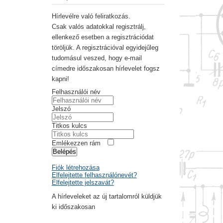
Hírlevélre való feliratkozás.
Csak valós adatokkal regisztrálj,
ellenkező esetben a regisztrációdat
töröljük. A regisztrációval egyidejűleg
tudomásul veszed, hogy e-mail
címedre időszakosan hírlevelet fogsz
kapni!
Felhasználói név
Jelszó
Titkos kulcs
Emlékezzen rám
Belépés
Fiók létrehozása
Elfelejtette felhasználónevét?
Elfelejtette jelszavát?
A hírleveleket az új tartalomról küldjük
ki időszakosan