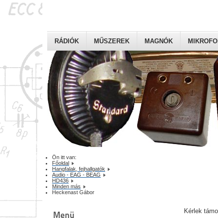
RÁDIÓK
MŰSZEREK
MAGNÓK
MIKROF
Ön itt van:
Főoldal
Hangfalak, fejhallgatók
Audio - EAG - BEAG
HD436
Minden más
Heckenast Gábor
Kérlek tám
Menü