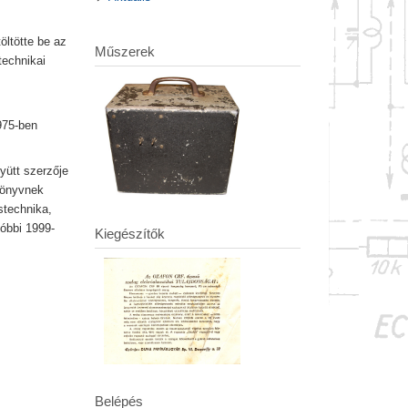
öltötte be az
Műszerek
technikai
975-ben
yütt szerzője
könyvnek
stechnika,
óbbi 1999-
Kiegészítők
Belépés