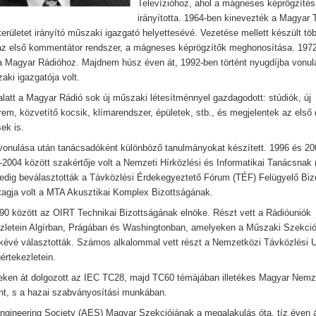
Televízióhoz, ahol a mágneses képrögzíté
irányította. 1964-ben kinevezték a Magyar 
 területet irányító műszaki igazgató helyettesévé. Vezetése mellett készült tö
 az első kommentátor rendszer, a mágneses képrögzítők meghonosítása. 197
 a Magyar Rádióhoz. Majdnem húsz éven át, 1992-ben történt nyugdíjba vonul
aki igazgatója volt.
latt a Magyar Rádió sok új műszaki létesítménnyel gazdagodott: stúdiók, új
em, közvetítő kocsik, klímarendszer, épületek, stb., és megjelentek az első d
ek is.
vonulása után tanácsadóként különböző tanulmányokat készített. 1996 és 20
-2004 között szakértője volt a Nemzeti Hírközlési és Informatikai Tanácsnak 
edig beválasztották a Távközlési Érdekegyeztető Fórum (TÉF) Felügyelő Biz
tagja volt a MTA Akusztikai Komplex Bizottságának.
90 között az OIRT Technikai Bizottságának elnöke. Részt vett a Rádióuniók
ezletein Algírban, Prágában és Washingtonban, amelyeken a Műszaki Szekció
lnökévé választották. Számos alkalommal vett részt a Nemzetközi Távközlési U
gértekezletein.
ken át dolgozott az IEC TC28, majd TC60 témájában illetékes Magyar Nemze
nt, s a hazai szabványosítási munkában.
ngineering Society (AES) Magyar Szekciójának a megalakulás óta, tíz éven 