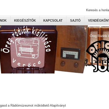
Keresés a honl
ONOK
KIEGÉSZÍTŐK
KAPCSOLAT
SAJTÓ
VENDÉGKÖNY
Öreg Rádiók 
ogasd a Rádiómúzeumot működtető Alapítványt