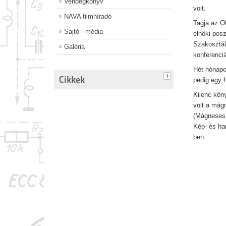
Vendégkönyv
volt.
NAVA filmhíradó
Tagja az OP
Sajtó - média
elnöki posz
Szakosztály
Galéria
konferenci
Hét hónapo
Cikkek
pedig egy 
Kilenc kön
volt a mág
(Mágneses 
Kép- és ha
ben.