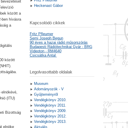
Fritz Pfleumer
s bevezetését
Heckenast Gábor
Televízió
bbek között a
2-ben hívásra
Kapcsolódó cikkek
ásáig a
Fritz Pfleumer
Semi Joseph Begun
90 éves a hazai rádió műsorszórás
igitális
Budapesti Rádiótechnikai Gyár - BRG
Videoton - RM4640
Csicsátka Antal
00 között
(NHIT).
Legolvasottabb oldalak
ottságába.
Museum
Adományozók - V
 elnökévé,
Gyűjteményről
nió (ITU)
Vendégkönyv 2010.
Vendégkönyv 2011.
Vendégkönyv 2009.
ti Bizottság
Vendégkönyv 2012.
Vendégkönyv 2013.
át elnöke
Aktuális