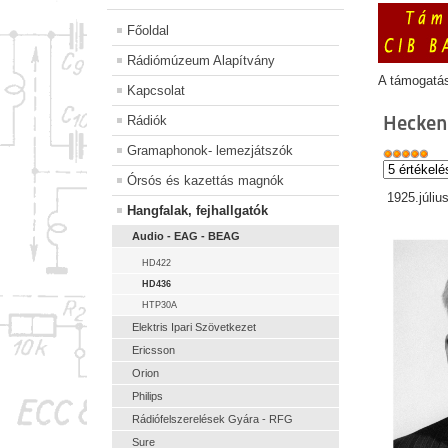
Főoldal
Rádiómúzeum Alapítvány
A támogatá
Kapcsolat
Hecken
Rádiók
Gramaphonok- lemezjátszók
Órsós és kazettás magnók
1925.júliu
Hangfalak, fejhallgatók
Audio - EAG - BEAG
HD422
HD436
HTP30A
Elektris Ipari Szövetkezet
Ericsson
Orion
Philips
Rádiófelszerelések Gyára - RFG
Sure