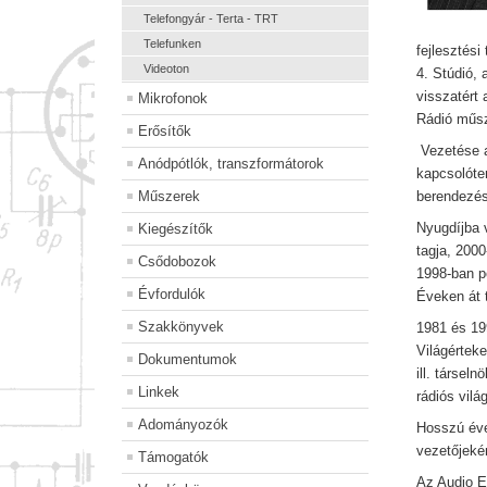
Telefongyár - Terta - TRT
Telefunken
fejlesztési
Videoton
4. Stúdió,
visszatért
Mikrofonok
Rádió műsz
Erősítők
Vezetése a
Anódpótlók, transzformátorok
kapcsolóter
Műszerek
berendezés
Nyugdíjba 
Kiegészítők
tagja, 2000
Csődobozok
1998-ban p
Évfordulók
Éveken át 
Szakkönyvek
1981 és 19
Világértek
Dokumentumok
ill. társe
Linkek
rádiós vilá
Adományozók
Hosszú éve
vezetőjeké
Támogatók
Az Audio E