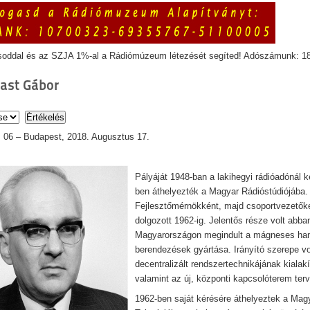
soddal és az SZJA 1%-al a Rádiómúzeum létezését segíted! Adószámunk: 1
ast Gábor
s 06 – Budapest, 2018. Augusztus 17.
Pályáját 1948-ban a lakihegyi rádióadónál k
ben áthelyezték a Magyar Rádióstúdiójába.
Fejlesztőmérnökként, majd csoportvezetőké
dolgozott 1962-ig. Jelentős része volt abba
Magyarországon megindult a mágneses han
berendezések gyártása. Irányító szerepe vol
decentralizált rendszertechnikájának kialak
valamint az új, központi kapcsolóterem ter
1962-ben saját kérésére áthelyeztek a Mag