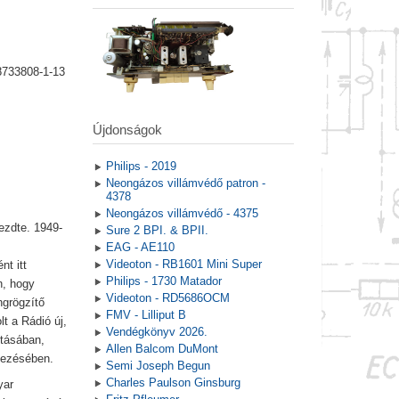
8733808-1-13
Újdonságok
Philips - 2019
Neongázos villámvédő patron -
4378
Neongázos villámvédő - 4375
ezdte. 1949-
Sure 2 BPI. & BPII.
EAG - AE110
Videoton - RB1601 Mini Super
nt itt
Philips - 1730 Matador
n, hogy
Videoton - RD5686OCM
grögzítő
FMV - Lilliput B
t a Rádió új,
Vendégkönyv 2026.
ításában,
Allen Balcom DuMont
vezésében.
Semi Joseph Begun
Charles Paulson Ginsburg
yar