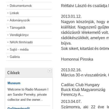
Rétfalvi László és családja
Dokumentumok
Linkek
2013.01.12.
Adományozók
Nagyon köszönjük, hogy e
kiállítást. Nagyszerű gyűjt
Támogatók
rádiózásról lélekemelő volt
Vendégkönyv
rádiókészülékét, amelyen m
NAVA filmhíradó
bújva.
Sok sikert, kitartást és örö
Sajtó - média
Galéria
Homonnai Piroska
2013.02.16.
Cikkek
Március 30-n visszatérünk.
Museum
Cadilac Club Hungary
Welcome to Radio Museum I
Buick Klub Magyarország
Ferenczy A...
am Sandor Perneky, private
collector and the owner...
2013.04.07.
Számomra, aki 22 éve le
Gyűjteményről