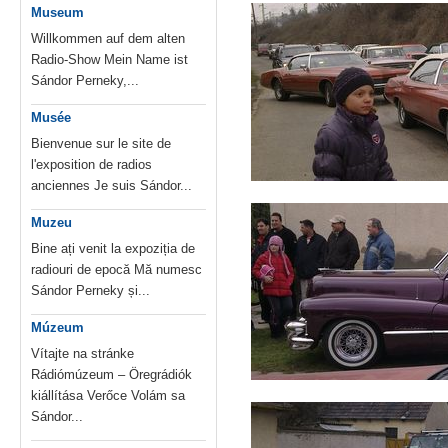
Museum
Willkommen auf dem alten
Radio-Show Mein Name ist
Sándor Perneky,...
Musée
Bienvenue sur le site de
l'exposition de radios
anciennes Je suis Sándor...
Muzeu
Bine ați venit la expoziția de
radiouri de epocă Mă numesc
Sándor Perneky și...
Múzeum
Vítajte na stránke
Rádiómúzeum – Öregrádiók
kiállítása Verőce Volám sa
Sándor...