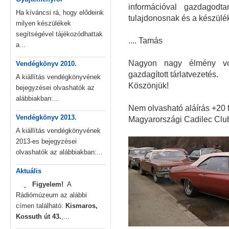
információval gazdagodt
Ha kíváncsi rá, hogy elődeink
tulajdonosnak és a készül
milyen készülékek
segítségével tájékozódhattak
.... Tamás
a...
Nagyon nagy élmény vol
Vendégkönyv 2010.
gazdagított tárlatvezetés.
A kiállítás vendégkönyvének
Köszönjük!
bejegyzései olvashatók az
alábbiakban:...
Nem olvasható aláírás +20 
Vendégkönyv 2013.
Magyarországi Cadilec Clu
A kiállítás vendégkönyvének
2013-es bejegyzései
olvashatók az alábbiakban:...
Aktuális
Figyelem!
A
Rádiómúzeum az alábbi
címen található:
Kismaros,
Kossuth út 43.
,...