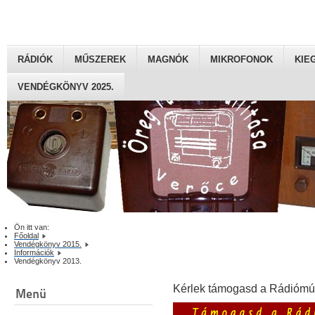
RÁDIÓK
MŰSZEREK
MAGNÓK
MIKROFONOK
KIE
VENDÉGKÖNYV 2025.
Ön itt van:
Főoldal
Vendégkönyv 2015.
Információk
Vendégkönyv 2013.
Kérlek támogasd a Rádiómú
Menü