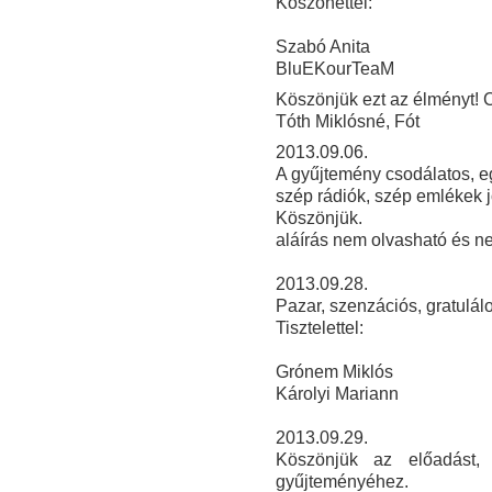
Köszönettel:
Szabó Anita
BluEKourTeaM
Köszönjük ezt az élményt! C
Tóth Miklósné, Fót
2013.09.06.
A gyűjtemény csodálatos, e
szép rádiók, szép emlékek j
Köszönjük.
aláírás nem olvasható és ne
2013.09.28.
Pazar, szenzációs, gratulálo
Tisztelettel:
Grónem Miklós
Károlyi Mariann
2013
.09.29.
Köszönjük az előadást, 
gyűjteményéhez.