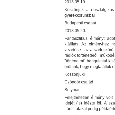
2013.05.19.
Köszönjük a nosztalgikus
gyerekkorunkba!
Budapesti csapat
2013.05.20.
Fantasztikus élményt ad
kiállítás. Az élményhez ho
vezetése", az a széleskörű 
rádiók történetéről, működé
"történelmi" hangulattal kí
örülünk, hogy megtaláltuk e
Köszönjük!
Czöndör család
Solymár
Felejthetetlen élmény volt 
idejét (is) idézte föl. A 
iránti -alázat pedig példaér