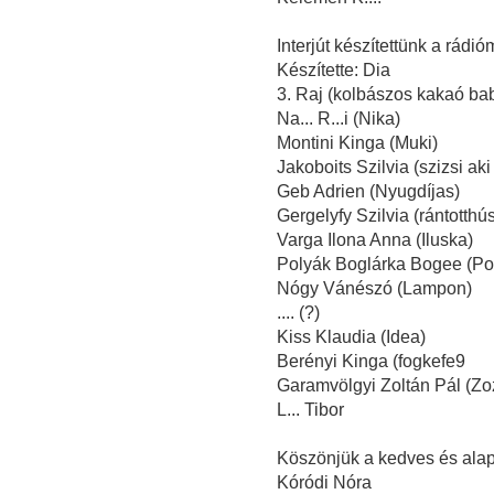
Interjút készítettünk a rádi
Készítette: Dia
3. Raj (kolbászos kakaó bab
Na... R...i (Nika)
Montini Kinga (Muki)
Jakoboits Szilvia (szizsi aki 
Geb Adrien (Nyugdíjas)
Gergelyfy Szilvia (rántotthú
Varga Ilona Anna (Iluska)
Polyák Boglárka Bogee (Po
Nógy Vánészó (Lampon)
.... (?)
Kiss Klaudia (Idea)
Berényi Kinga (fogkefe9
Garamvölgyi Zoltán Pál (Zozi
L... Tibor
Köszönjük a kedves és alap
Kóródi Nóra