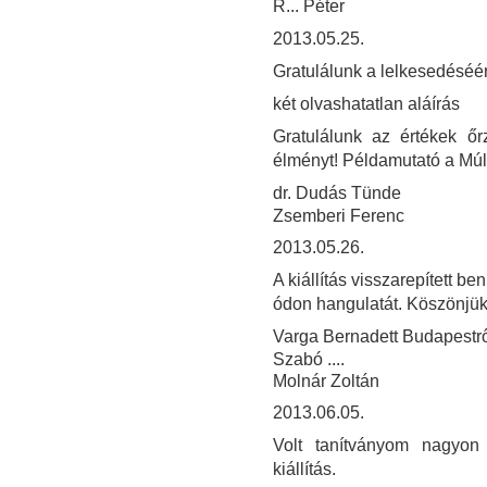
R... Péter
2013.05.25.
Gratulálunk a lelkesedéséér
két olvashatatlan aláírás
Gratulálunk az értékek ő
élményt! Példamutató a Múl
dr. Dudás Tünde
Zsemberi Ferenc
2013.05.26.
A kiállítás visszarepített 
ódon hangulatát. Köszönjük
Varga Bernadett Budapestrő
Szabó ....
Molnár Zoltán
2013.06.05.
Volt tanítványom nagyon 
kiállítás.