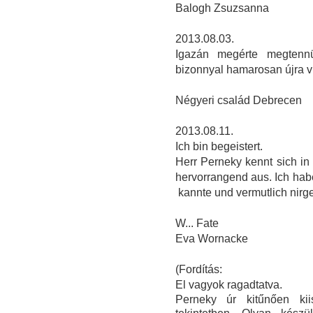
Balogh Zsuzsanna
2013.08.03.
Igazán megérte megtenn
bizonnyal hamarosan újra v
Négyeri család Debrecen
2013.08.11.
Ich bin begeistert.
Herr Perneky kennt sich in 
hervorrangend aus. Ich hab
kannte und vermutlich nir
W... Fate
Eva Wornacke
(Fordítás:
El vagyok ragadtatva.
Perneky úr kitűnően kii