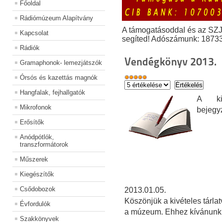
Főoldal
Rádiómúzeum Alapítvány
A támogatásoddal és az SZ
Kapcsolat
segíted! Adószámunk: 1873
Rádiók
Vendégkönyv 2013.
Gramaphonok- lemezjátszók
Órsós és kazettás magnók
Hangfalak, fejhallgatók
A kiá
Mikrofonok
bejegy
Erősítők
Anódpótlók,
transzformátorok
Műszerek
Kiegészítők
Csődobozok
2013.01.05.
Köszönjük a kivételes tárla
Évfordulók
a múzeum. Ehhez kívánunk s
Szakkönyvek