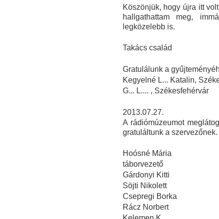
Köszönjük, hogy újra itt vo
hallgathattam meg, imm
legközelebb is.
Takács család
Gratulálunk a gyűjteményéhe
Kegyelné L... Katalin, Szék
G... L.... , Székesfehérvár
2013.07.27.
A rádiómúzeumot meglátoga
gratuláltunk a szervezőnek.
Hoósné Mária
táborvezető
Gárdonyi Kitti
Söjti Nikolett
Csepregi Borka
Rácz Norbert
Kelemen K....