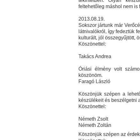
tekintetben. O
lyan készü
feltehetőleg máshol nem is 
2013.08.19.
Sokszor jártunk már Verőcén
látnivalókról, így fedeztük
kulturált, jól összegyűjtött,
Köszönettel:
Takács Andrea
Óriási élmény volt szám
köszönöm.
Faragó László
Köszönjük szépen a lehető
készülékeit és beszélgetni 
Köszönettel:
Németh Zsolt
Németh Zoltán
Köszönjük szépen az érdeke