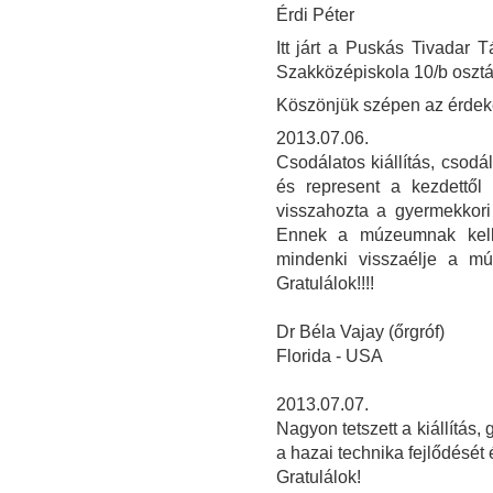
Érdi Péter
Itt járt a Puskás Tivadar
Szakközépiskola 10/b osztá
Köszönjük szépen az érdeke
2013.07.06.
Csodálatos kiállítás, csod
és represent a kezdettől 
visszahozta a gyermekkori
Ennek a múzeumnak kel
mindenki visszaélje a múl
Gratulálok!!!!
Dr Béla Vajay (őrgróf)
Florida - USA
2013.07.07.
Nagyon tetszett a kiállítás, 
a hazai technika fejlődését 
Gratulálok!