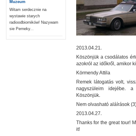
Muzeum
Witam serdecznie na
wystawie starych
radioodbiorników! Nazywam
sie Perneky...
2013.04.21.
Köszönjük a csodálatos ért
azokról az időkről, amikor 
Körmendy Attila
Remek látogatás volt, vis
nagyszüleim idejébe. a "
Köszönjük.
Nem olvasható aláírások (3
2013.04.27.
Thanks for the great tour! M
it!