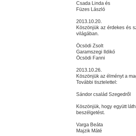
Csada Linda és
Füze
s László
2013.10.20.
Köszönjük az érdekes és sz
világában.
Öcsödi Zsolt
Garamszegi Ildikó
Öcsödi Fanni
2013.10.26.
Köszönjük az élményt a ma
További tisztelettel:
Sándor család Szegedről
Köszönjük, hogy együtt láth
beszélgetést.
Varga Beáta
Majzik Máté