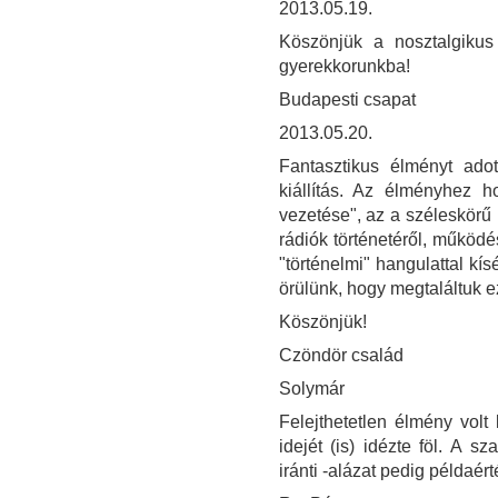
2013.05.19.
Köszönjük a nosztalgikus
gyerekkorunkba!
Budapesti csapat
2013.05.20.
Fantasztikus élményt ad
kiállítás. Az élményhez ho
vezetése", az a széleskörű 
rádiók történetéről, működé
"történelmi" hangulattal kí
örülünk, hogy megtaláltuk e
Köszönjük!
Czöndör család
Solymár
Felejthetetlen élmény volt 
idejét (is) idézte föl. A 
iránti -alázat pedig példaér