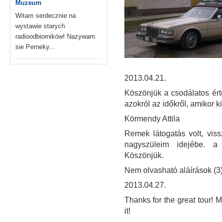
Muzeum
Witam serdecznie na
wystawie starych
radioodbiorników! Nazywam
sie Perneky...
2013.04.21.
Köszönjük a csodálatos ért
azokról az időkről, amikor 
Körmendy Attila
Remek látogatás volt, vis
nagyszüleim idejébe. a "
Köszönjük.
Nem olvasható aláírások (3
2013.04.27.
Thanks for the great tour! M
it!