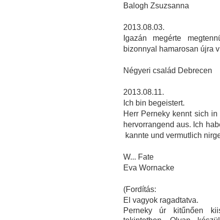
Balogh Zsuzsanna
2013.08.03.
Igazán megérte megtenn
bizonnyal hamarosan újra v
Négyeri család Debrecen
2013.08.11.
Ich bin begeistert.
Herr Perneky kennt sich in 
hervorrangend aus. Ich hab
kannte und vermutlich nir
W... Fate
Eva Wornacke
(Fordítás:
El vagyok ragadtatva.
Perneky úr kitűnően kii