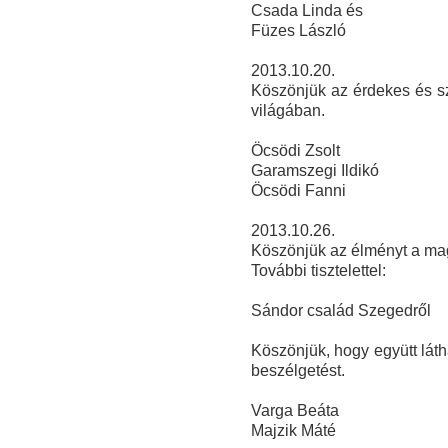
Csada Linda és
Füze
s László
2013.10.20.
Köszönjük az érdekes és sz
világában.
Öcsödi Zsolt
Garamszegi Ildikó
Öcsödi Fanni
2013.10.26.
Köszönjük az élményt a ma
További tisztelettel:
Sándor család Szegedről
Köszönjük, hogy együtt láth
beszélgetést.
Varga Beáta
Majzik Máté