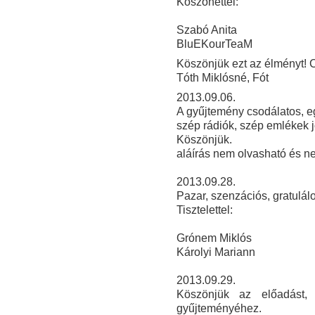
Köszönettel:
Szabó Anita
BluEKourTeaM
Köszönjük ezt az élményt! C
Tóth Miklósné, Fót
2013.09.06.
A gyűjtemény csodálatos, e
szép rádiók, szép emlékek j
Köszönjük.
aláírás nem olvasható és ne
2013.09.28.
Pazar, szenzációs, gratulálo
Tisztelettel:
Grónem Miklós
Károlyi Mariann
2013
.09.29.
Köszönjük az előadást, 
gyűjteményéhez.