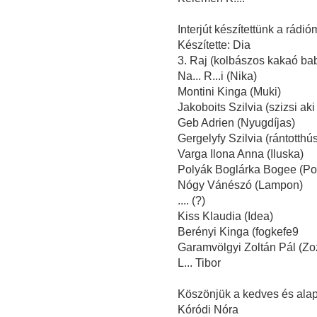
Interjút készítettünk a rádi
Készítette: Dia
3. Raj (kolbászos kakaó bab
Na... R...i (Nika)
Montini Kinga (Muki)
Jakoboits Szilvia (szizsi aki 
Geb Adrien (Nyugdíjas)
Gergelyfy Szilvia (rántotthú
Varga Ilona Anna (Iluska)
Polyák Boglárka Bogee (Po
Nógy Vánészó (Lampon)
.... (?)
Kiss Klaudia (Idea)
Berényi Kinga (fogkefe9
Garamvölgyi Zoltán Pál (Zozi
L... Tibor
Köszönjük a kedves és alap
Kóródi Nóra