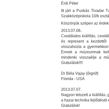
Érdi Péter
Itt járt a Puskás Tivadar
Szakközépiskola 10/b osztá
Köszönjük szépen az érdeke
2013.07.06.
Csodálatos kiállítás, csod
és represent a kezdettől 
visszahozta a gyermekkori
Ennek a múzeumnak kel
mindenki visszaélje a múl
Gratulálok!!!!
Dr Béla Vajay (őrgróf)
Florida - USA
2013.07.07.
Nagyon tetszett a kiállítás, 
a hazai technika fejlődését 
Gratulálok!