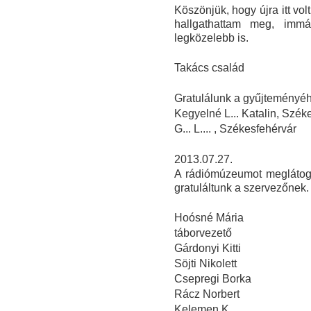
Köszönjük, hogy újra itt vo
hallgathattam meg, imm
legközelebb is.
Takács család
Gratulálunk a gyűjteményéhe
Kegyelné L... Katalin, Szék
G... L.... , Székesfehérvár
2013.07.27.
A rádiómúzeumot meglátoga
gratuláltunk a szervezőnek.
Hoósné Mária
táborvezető
Gárdonyi Kitti
Söjti Nikolett
Csepregi Borka
Rácz Norbert
Kelemen K....