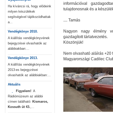
információval gazdagodt
Ha kíváncsi rá, hogy elődeink
tulajdonosnak és a készül
milyen készülékek
segítségével tájékozódhattak
.... Tamás
a...
Nagyon nagy élmény vol
Vendégkönyv 2010.
gazdagított tárlatvezetés.
A kiállítás vendégkönyvének
Köszönjük!
bejegyzései olvashatók az
alábbiakban:...
Nem olvasható aláírás +20 
Vendégkönyv 2013.
Magyarországi Cadilec Clu
A kiállítás vendégkönyvének
2013-es bejegyzései
olvashatók az alábbiakban:...
Aktuális
Figyelem!
A
Rádiómúzeum az alábbi
címen található:
Kismaros,
Kossuth út 43.
,...