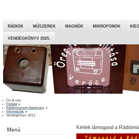
RÁDIÓK
MŰSZEREK
MAGNÓK
MIKROFONOK
KIE
VENDÉGKÖNYV 2025.
Ön itt van:
Főoldal
Rádiómúzeum Alapítvány
Információk
Vendégkönyv 2013.
Kérlek támogasd a Rádiómú
Menü