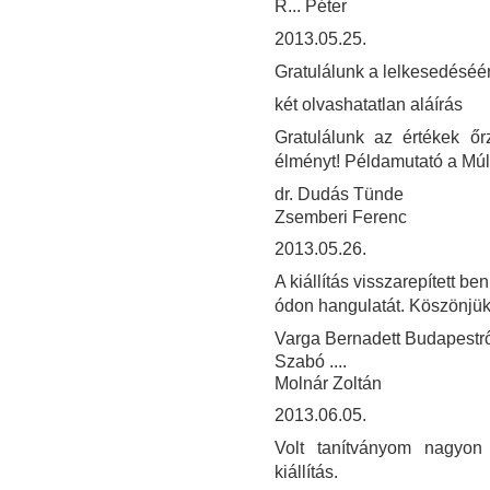
R... Péter
2013.05.25.
Gratulálunk a lelkesedéséér
két olvashatatlan aláírás
Gratulálunk az értékek ő
élményt! Példamutató a Múl
dr. Dudás Tünde
Zsemberi Ferenc
2013.05.26.
A kiállítás visszarepített 
ódon hangulatát. Köszönjük
Varga Bernadett Budapestrő
Szabó ....
Molnár Zoltán
2013.06.05.
Volt tanítványom nagyon 
kiállítás.