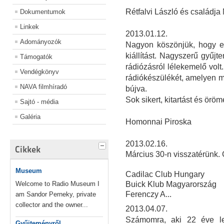
Rétfalvi László és családja
Dokumentumok
Linkek
2013.01.12.
Adományozók
Nagyon köszönjük, hogy e
kiállítást. Nagyszerű gyűjt
Támogatók
rádiózásról lélekemelő volt
Vendégkönyv
rádiókészülékét, amelyen m
NAVA filmhíradó
bújva.
Sok sikert, kitartást és örö
Sajtó - média
Galéria
Homonnai Piroska
2013.02.16.
Cikkek
Március 30-n visszatérünk.
Museum
Cadilac Club Hungary
Welcome to Radio Museum I
Buick Klub Magyarország
Ferenczy A...
am Sandor Perneky, private
collector and the owner...
2013.04.07.
Számomra, aki 22 éve le
Gyűjteményről