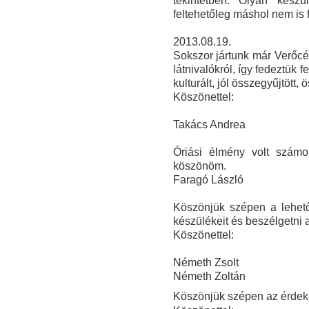
tekintetben. O
lyan készü
feltehetőleg máshol nem is 
2013.08.19.
Sokszor jártunk már Verőcén
látnivalókról, így fedeztük
kulturált, jól összegyűjtött,
Köszönettel:
Takács Andrea
Óriási élmény volt szám
köszönöm.
Faragó László
Köszönjük szépen a lehető
készülékeit és beszélgetni 
Köszönettel:
Németh Zsolt
Németh Zoltán
Köszönjük szépen az érdeke