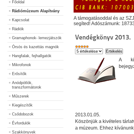
Főoldal
Rádiómúzeum Alapítvány
A támogatásoddal és az SZ
Kapcsolat
segíted! Adószámunk: 1873
Rádiók
Vendégkönyv 2013.
Gramaphonok- lemezjátszók
Órsós és kazettás magnók
Hangfalak, fejhallgatók
A kiá
Mikrofonok
bejegy
Erősítők
Anódpótlók,
transzformátorok
Műszerek
Kiegészítők
Csődobozok
2013.01.05.
Köszönjük a kivételes tárla
Évfordulók
a múzeum. Ehhez kívánunk s
Szakkönyvek