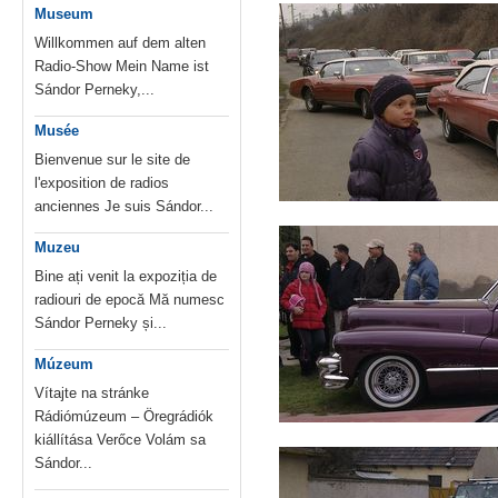
Museum
Willkommen auf dem alten
Radio-Show Mein Name ist
Sándor Perneky,...
Musée
Bienvenue sur le site de
l'exposition de radios
anciennes Je suis Sándor...
Muzeu
Bine ați venit la expoziția de
radiouri de epocă Mă numesc
Sándor Perneky și...
Múzeum
Vítajte na stránke
Rádiómúzeum – Öregrádiók
kiállítása Verőce Volám sa
Sándor...