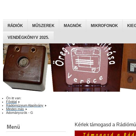
RÁDIÓK
MŰSZEREK
MAGNÓK
MIKROFONOK
KIE
VENDÉGKÖNYV 2025.
Ön itt van:
Főoldal
Rádiómúzeum Alapítvány
Minden más
Adományozók - G
Kérlek támogasd a Rádiómú
Menü