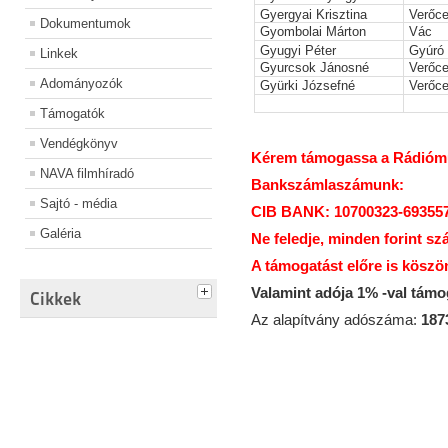
Gyergyai Krisztina
Verőc
Dokumentumok
Gyombolai Márton
Vác
Gyugyi Péter
Gyúró
Linkek
Gyurcsok Jánosné
Verőc
Adományozók
Gyürki Józsefné
Verőc
Támogatók
Vendégkönyv
Kérem támogassa a Rádiómúz
NAVA filmhíradó
Bankszámlaszámunk:
Sajtó - média
CIB BANK: 10700323-69355
Galéria
Ne feledje, minden forint sz
A támogatást előre is köszö
Valamint adója 1% -val tám
Cikkek
Az alapítvány adószáma:
187