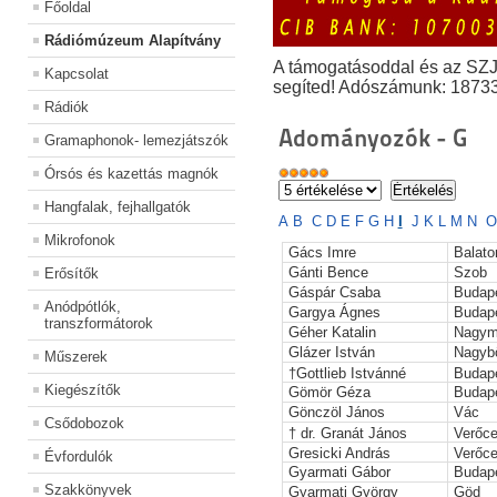
Főoldal
Rádiómúzeum Alapítvány
A támogatásoddal és az SZ
Kapcsolat
segíted! Adószámunk: 1873
Rádiók
Adományozók - G
Gramaphonok- lemezjátszók
Órsós és kazettás magnók
Hangfalak, fejhallgatók
A
B
C
D
E
F
G
H
I
J
K
L
M
N
O
Mikrofonok
Gács Imre
Balato
Gánti Bence
Szob
Erősítők
Gáspár Csaba
Budap
Anódpótlók,
Gargya Ágnes
Budap
transzformátorok
Géher Katalin
Nagym
Glázer István
Nagyb
Műszerek
†Gottlieb Istvánné
Budap
Kiegészítők
Gömör Géza
Budap
Gönczöl János
Vác
Csődobozok
† dr. Granát János
Verőc
Gresicki András
Verőc
Évfordulók
Gyarmati Gábor
Budap
Szakkönyvek
Gyarmati György
Göd