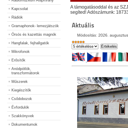
Rádiómúzeum Alapítvány
A támogatásoddal és az SZ
Kapcsolat
segíted! Adószámunk: 1873
Rádiók
Aktuális
Gramaphonok- lemezjátszók
Órsós és kazettás magnók
Módosítás: 2026. augusztus
Hangfalak, fejhallgatók
Mikrofonok
Erősítők
Anódpótlók,
transzformátorok
Műszerek
Kiegészítők
Csődobozok
Évfordulók
Szakkönyvek
Dokumentumok