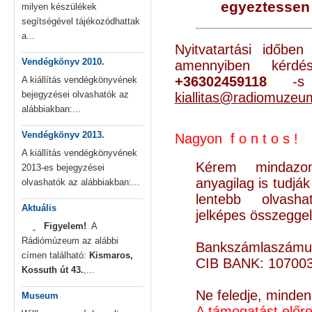
egyeztessen 
milyen készülékek
segítségével tájékozódhattak
a...
Nyitvatartási időbe
Vendégkönyv 2010.
amennyiben kér
+36302459118
-s t
A kiállítás vendégkönyvének
bejegyzései olvashatók az
kiallitas@radiomuzeu
alábbiakban:...
Vendégkönyv 2013.
Nagyon f o n t o s !
A kiállítás vendégkönyvének
Kérem mindazon
2013-es bejegyzései
anyagilag is tudjá
olvashatók az alábbiakban:...
lentebb olvash
Aktuális
jelképes összegge
Figyelem!
A
Rádiómúzeum az alábbi
Bankszámlaszámu
címen található:
Kismaros,
CIB BANK: 10700
Kossuth út 43.
,...
Ne feledje, minden 
Museum
A támogatást előre