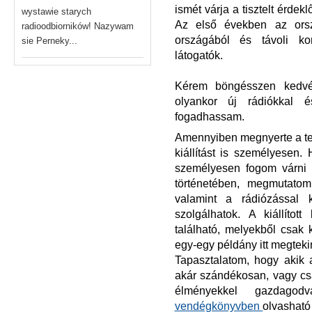
ismét várja a tisztelt érde
wystawie starych
Az első években az orsz
radioodbiorników! Nazywam
országából és távoli ko
sie Perneky...
látogatók.
Kérem böngésszen kedvér
olyankor új rádiókkal é
fogadhassam.
Amennyiben megnyerte a tets
kiállítást is személyesen.
személyesen fogom várni é
történetében, megmutato
valamint a rádiózással k
szolgálhatok. A kiállítot
található, melyekből csak
egy-egy példány itt megteki
Tapasztalatom, hogy akik az
akár szándékosan, vagy csak
élményekkel gazdagod
vendégkönyvben
olvasható