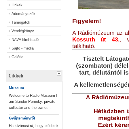
Linkek
Adományozók
Figyelem!
Támogatók
Vendégkönyv
A Rádiómúzeum az alá
Kossuth út 43.
, v
NAVA filmhíradó
található.
Sajtó - média
Galéria
Tisztelt Látogat
(szombaton) déle
tart, délutántól i
Cikkek
A kellemetlenségér
Museum
Welcome to Radio Museum I
A Rádiómúzeum
am Sandor Perneky, private
collector and the owner...
Hétközben i
megtekinth
Gyűjteményről
Ezért kére
Ha kíváncsi rá, hogy elődeink