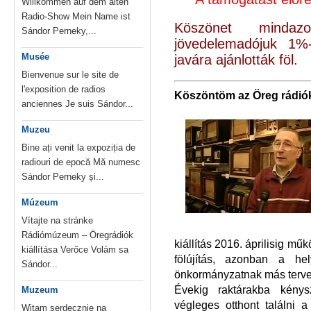
Willkommen auf dem alten
Radio-Show Mein Name ist
Köszönet minda
Sándor Perneky,...
jövedelemadójuk 1%
Musée
javára ajánlották föl.
Bienvenue sur le site de
l'exposition de radios
Kö
szöntöm az Öreg rádiók
anciennes Je suis Sándor...
Muzeu
Bine ați venit la expoziția de
radiouri de epocă Mă numesc
Sándor Perneky și...
Múzeum
Vítajte na stránke
Rádiómúzeum – Öregrádiók
kiállítás 2016. áprilisig m
kiállítása Verőce Volám sa
fölújítás, azonban a he
Sándor...
önkormányzatnak más tervei 
Évekig raktárakba kénys
Muzeum
végleges otthont találni 
Witam serdecznie na