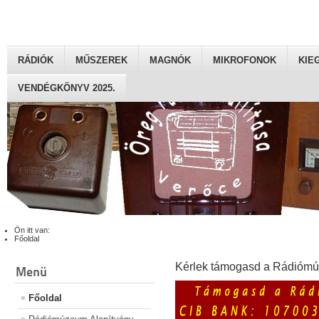
RÁDIÓK
MŰSZEREK
MAGNÓK
MIKROFONOK
KIE
VENDÉGKÖNYV 2025.
Ön itt van:
Főoldal
Kérlek támogasd a Rádiómú
Menü
Főoldal