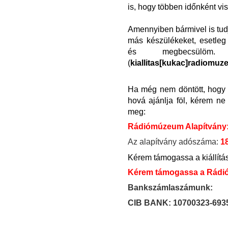
is, hogy többen időnként vis
Amennyiben bármivel is tudja 
más készülékeket, esetleg
és megbecsülöm. 
(
kiallitas
[
kukac]radiomuz
Ha még nem döntött, hogy 
hová ajánlja föl, kérem ne
meg:
Rádiómúzeum Alapítvány
Az alapítvány adószáma:
1
Kérem támogassa a kiállítá
Kérem támogassa a Rádió
Bankszámlaszámunk:
CIB BANK: 10700323-693